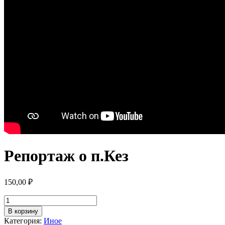
Репортаж о п.Кез
150,00
₽
Количество
товара
В корзину
Репортаж
Категория:
Иное