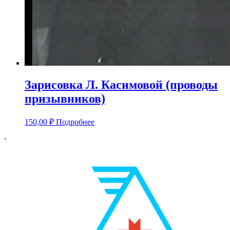
Зарисовка Л. Касимовой (проводы
призывников)
150,00
₽
Подробнее
`