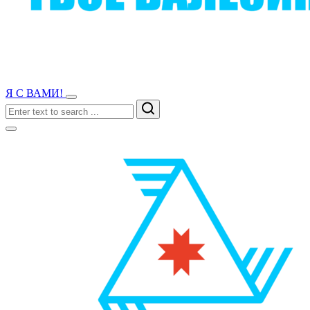
Я С ВАМИ!
Search