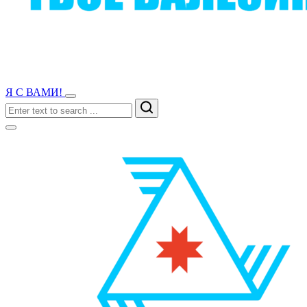
Я С ВАМИ!
Search