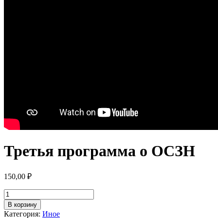
Третья программа о ОСЗН
150,00
₽
Количество
товара
В корзину
Третья
Категория:
Иное