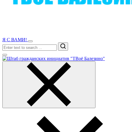
Я С ВАМИ!
Search