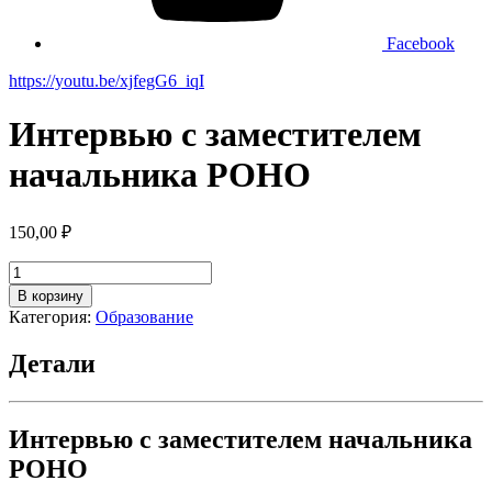
Facebook
https://youtu.be/xjfegG6_iqI
Интервью с заместителем
начальника РОНО
150,00
₽
Количество
товара
В корзину
Интервью
Категория:
Образование
с
заместителем
Детали
начальника
РОНО
Интервью с заместителем начальника
РОНО