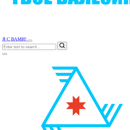
Я С ВАМИ!
Search