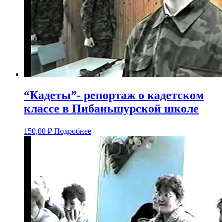
“Кадеты”- репортаж о кадетском
классе в Пибаньшурской школе
150,00
₽
Подробнее