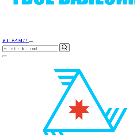
Я С ВАМИ!
Search