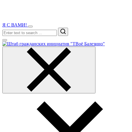
Я С ВАМИ!
Search