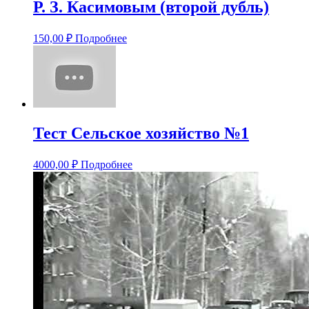
Р. З. Касимовым (второй дубль)
150,00
₽
Подробнее
Тест Сельское хозяйство №1
4000,00
₽
Подробнее