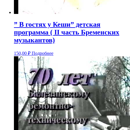
” В гостях у Кеши” детская
программа ( II часть Бременских
музыкантов)
150,00
₽
Подробнее