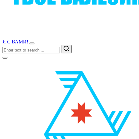
Я С ВАМИ!
Search