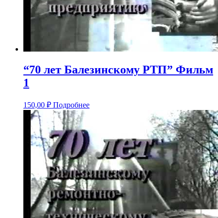
“70 лет Балезинскому РТП” Фильм
1
150,00
₽
Подробнее