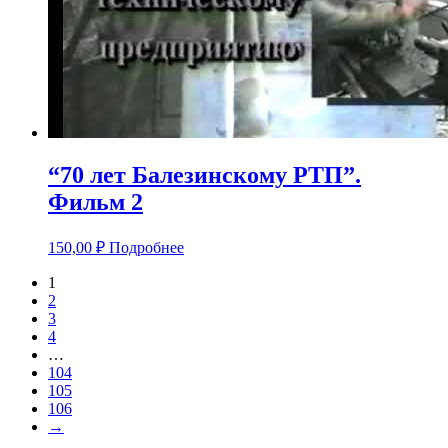
“70 лет Балезинскому РТП”.
Фильм 2
150,00
₽
Подробнее
1
2
3
4
…
104
105
106
→