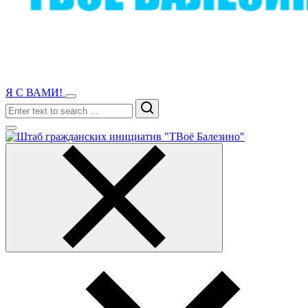
Я С ВАМИ!
Search