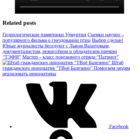
Related posts
Гидрологические памятники Удмуртии
Съемки научно –
популярного фильма о гнездовании птиц
Выбор сделан!
Юные журналисты беседуют с Львом Вахитовым,
документалистом, режиссёром и обладателем премии
“ТЭФИ”
Мастер – класс поискового отряда “Патриот”
Штаб
гражданских инициатив "ТВоё Балезино"
Помогаем людям
реализовать инициативы
Facebook