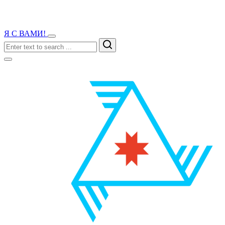
Я С ВАМИ!
Search