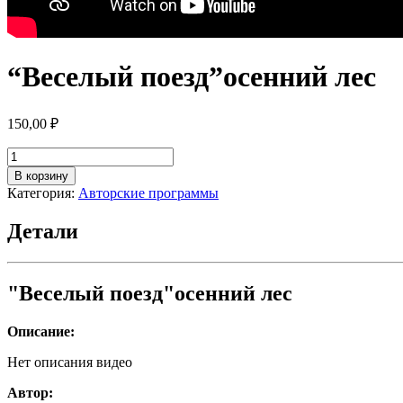
“Веселый поезд”осенний лес
150,00
₽
Количество
товара
В корзину
"Веселый
Категория:
Авторские программы
поезд"осенний
лес
Детали
"Веселый поезд"осенний лес
Описание:
Нет описания видео
Автор: