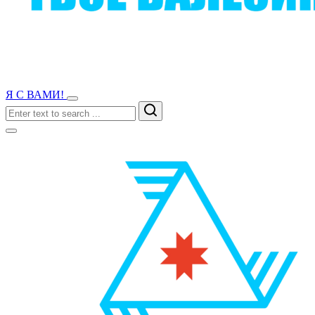
Я С ВАМИ!
Search