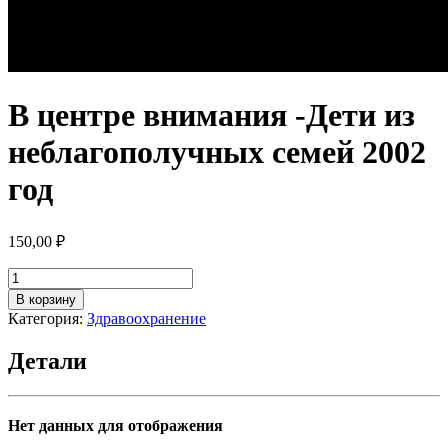
В центре внимания -Дети из
неблагополучных семей 2002
год
150,00
₽
Количество
товара
В корзину
В
Категория:
Здравоохранение
центре
внимания
Детали
-Дети
из
неблагополучных
семей
Нет данных для отображения
2002