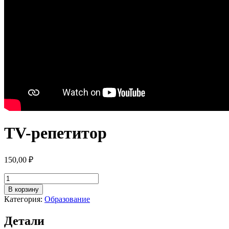
TV-репетитор
150,00
₽
Количество
товара
В корзину
TV-
Категория:
Образование
репетитор
Детали