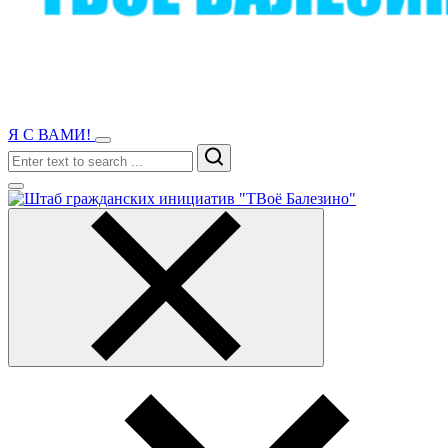
Я С ВАМИ!
Search