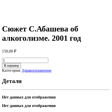
Сюжет С.Абашева об
алкоголизме. 2001 год
150,00
₽
Количество
товара
В корзину
Сюжет
Категория:
Здравоохранение
С.Абашева
об
Детали
алкоголизме.
2001
год
Нет данных для отображения
Нет данных для отображения