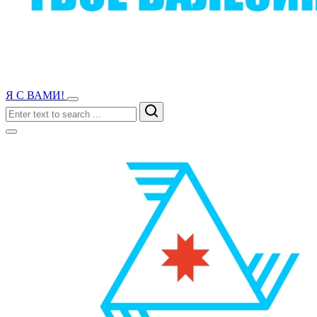
Я С ВАМИ!
Search