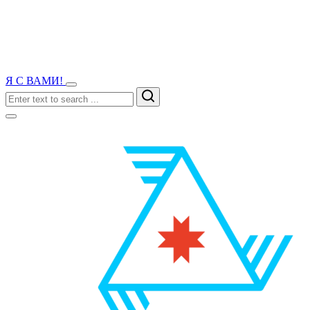
Я С ВАМИ!
Search