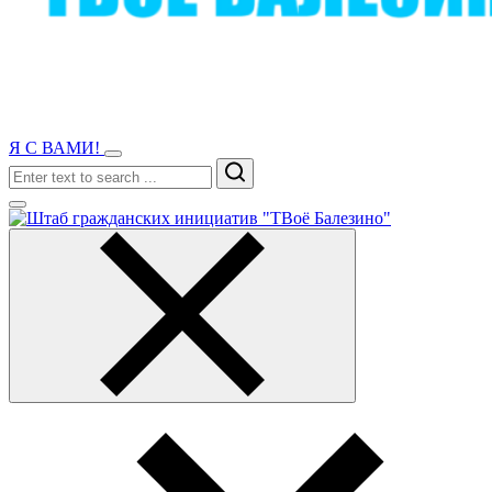
Я С ВАМИ!
Search