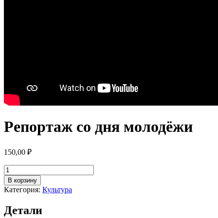
Репортаж со дня молодёжи
150,00
₽
Количество
товара
В корзину
Репортаж
Категория:
Культура
со
дня
Детали
молодёжи