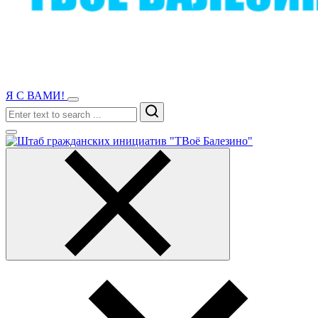
Я С ВАМИ!
Search