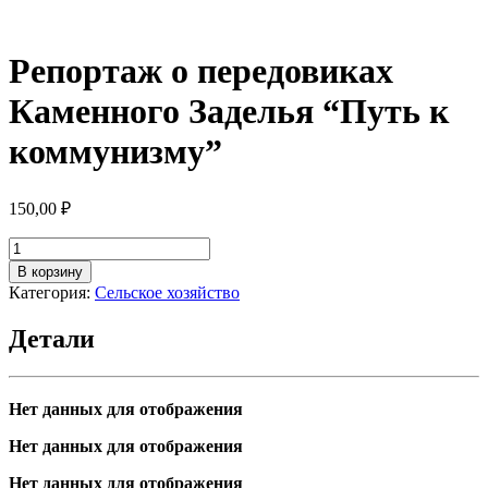
Репортаж о передовиках
Каменного Заделья “Путь к
коммунизму”
150,00
₽
Количество
товара
В корзину
Репортаж
Категория:
Сельское хозяйство
о
передовиках
Детали
Каменного
Заделья
"Путь
к
Нет данных для отображения
коммунизму"
Нет данных для отображения
Нет данных для отображения