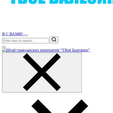
Я С ВАМИ!
Search