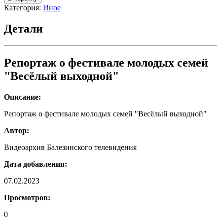
Репортаж
Категория:
Иное
о
фестивале
Детали
молодых
семей
"Весёлый
выходной"
Репортаж о фестивале молодых семей
"Весёлый выходной"
Описание:
Репортаж о фестивале молодых семей "Весёлый выходной"
Автор:
Видеоархив Балезинского телевидения
Дата добавления:
07.02.2023
Просмотров:
0