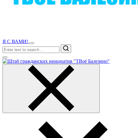
Я С ВАМИ!
Search