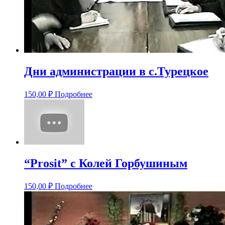
Дни администрации в с.Турецкое
150,00
₽
Подробнее
“Prosit” с Колей Горбушиным
150,00
₽
Подробнее