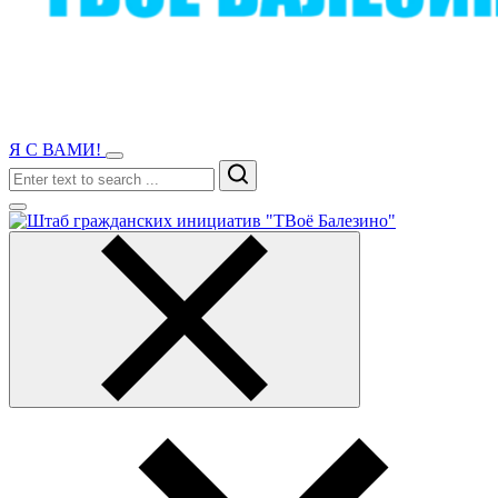
Я С ВАМИ!
Search