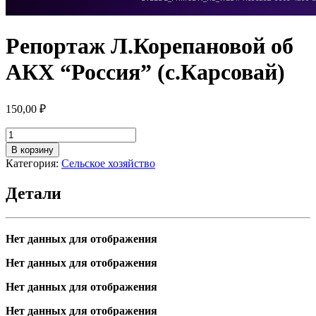
Репортаж Л.Корепановой об
АКХ “Россия” (с.Карсовай)
150,00
₽
Количество
товара
В корзину
Репортаж
Категория:
Сельское хозяйство
Л.Корепановой
об
Детали
АКХ
"Россия"
(с.Карсовай)
Нет данных для отображения
Нет данных для отображения
Нет данных для отображения
Нет данных для отображения