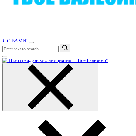
Я С ВАМИ!
Search