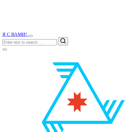
Я С ВАМИ!
Search