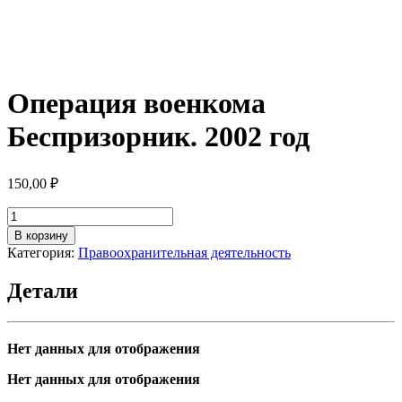
Операция военкома
Беспризорник. 2002 год
150,00
₽
Количество
товара
В корзину
Операция
Категория:
Правоохранительная деятельность
военкома
Беспризорник.
Детали
2002
год
Нет данных для отображения
Нет данных для отображения