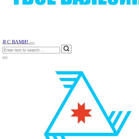
Я С ВАМИ!
Search