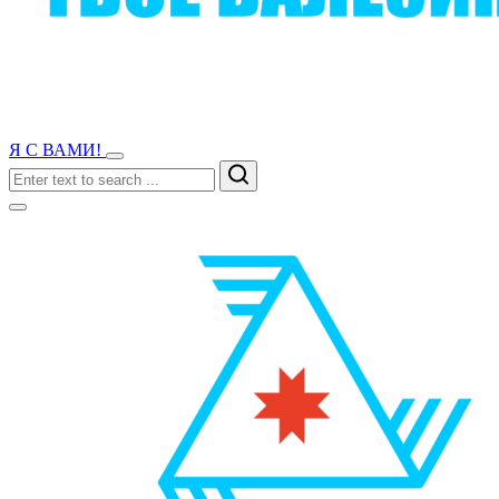
Я С ВАМИ!
Search