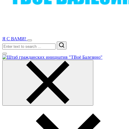
Я С ВАМИ!
Search