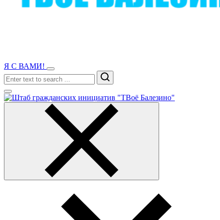
Я С ВАМИ!
Search