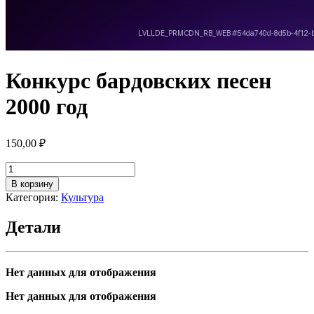
Конкурс бардовских песен
2000 год
150,00
₽
Количество
товара
В корзину
Конкурс
Категория:
Культура
бардовских
песен
Детали
2000
год
Нет данных для отображения
Нет данных для отображения