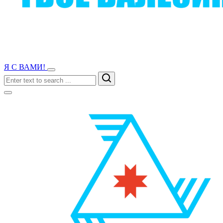
Я С ВАМИ!
Search