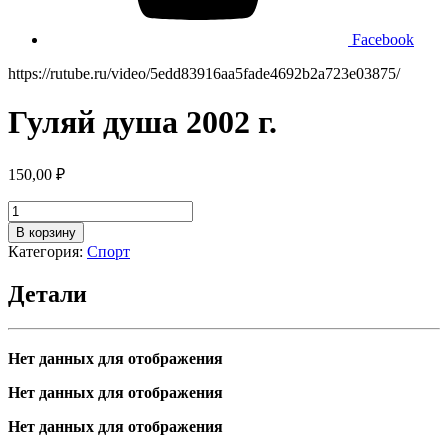
Facebook
https://rutube.ru/video/5edd83916aa5fade4692b2a723e03875/
Гуляй душа 2002 г.
150,00
₽
Количество
товара
В корзину
Гуляй
Категория:
Спорт
душа
2002
Детали
г.
Нет данных для отображения
Нет данных для отображения
Нет данных для отображения