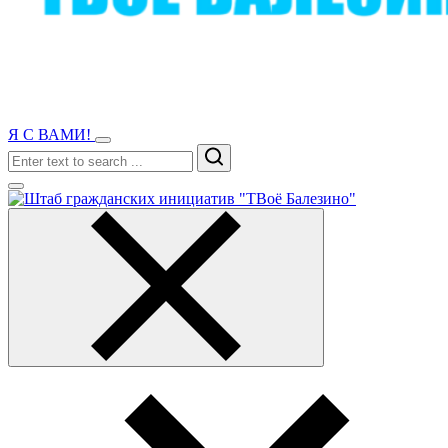
Я С ВАМИ!
Search