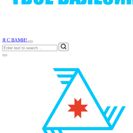
Я С ВАМИ!
Search