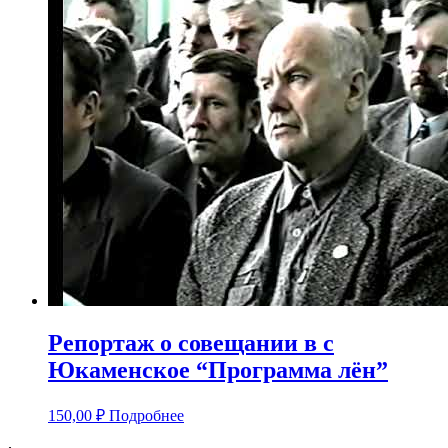
Репортаж о совещании в с
Юкаменское “Программа лён”
150,00
₽
Подробнее