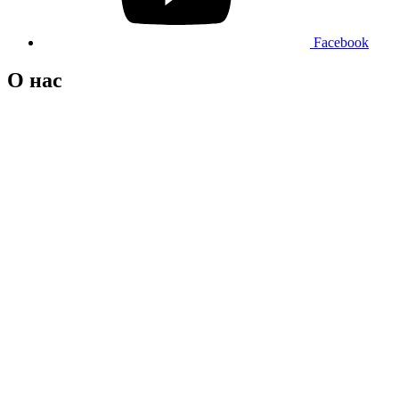
Facebook
О нас
Адрес: Удмуртская Республика, Балезинский район, пос.
Балезино, ул. Наговицына, д. 3, кв. 19,
+7 950-167-53-37
ПОЛИТИКА БЕЗОПАСНОСТИ
Совершая пожертвование, пользователь заключает договор
пожертвования путем акцепта публичной оферты, который
находится
здесь
Политика обработки персональных данных
Политика конфиденциальности