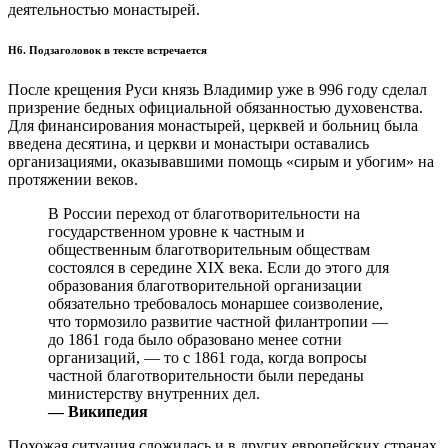
деятельностью монастырей.
H6. Подзаголовок в текcте встречается
После крещения Руси князь Владимир уже в 996 году сделал
призрение бедных официальной обязанностью духовенства.
Для финансирования монастырей, церквей и больниц была
введена десятина, и церкви и монастыри оставались
организациями, оказывавшими помощь «сирым и убогим» на
протяжении веков.
В России переход от благотворительности на
государственном уровне к частным и
общественным благотворительным обществам
состоялся в середине XIX века. Если до этого для
образования благотворительной организации
обязательно требовалось монаршее соизволение,
что тормозило развитие частной филантропии —
до 1861 года было образовано менее сотни
организаций, — то с 1861 года, когда вопросы
частной благотворительности были переданы
министерству внутренних дел.
— Википедия
Похожая ситуация сложилась и в других европейских странах