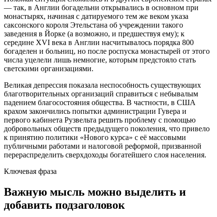
— так, в Англии богадельни открывались в основном при
монастырях, начиная с датируемого тем же веком указа
саксонского короля Этельстана об учреждении такого
заведения в Йорке (а возможно, и предшествуя ему); к
середине XVI века в Англии насчитывалось порядка 800
богаделен и больниц, но после роспуска монастырей от этого
числа уцелели лишь немногие, которым предстояло стать
светскими организациями.
Великая депрессия показала неспособность существующих
благотворительных организаций справиться с небывалым
падением благосостояния общества. В частности, в США
крахом закончились попытки администрации Гувера и
первого кабинета Рузвельта решить проблему с помощью
добровольных обществ предыдущего поколения, что привело
к принятию политики «Нового курса» с её массовыми
публичными работами и налоговой реформой, призванной
перераспределить сверхдоходы богатейшего слоя населения.
Ключевая фраза
Важную мысль можно выделить и
добавить подзаголовок